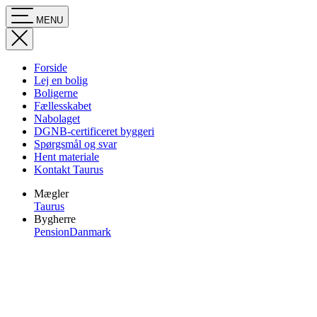
MENU
Forside
Lej en bolig
Boligerne
Fællesskabet
Nabolaget
DGNB-certificeret byggeri
Spørgsmål og svar
Hent materiale
Kontakt Taurus
Mægler
Taurus
Bygherre
PensionDanmark